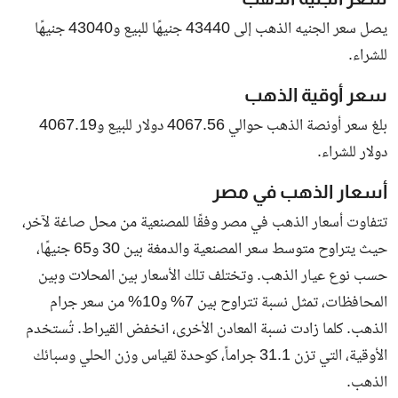
يصل سعر الجنيه الذهب إلى 43440 جنيهًا للبيع و43040 جنيهًا
للشراء.
سعر أوقية الذهب
بلغ سعر أونصة الذهب حوالي 4067.56 دولار للبيع و4067.19
دولار للشراء.
أسعار الذهب في مصر
تتفاوت أسعار الذهب في مصر وفقًا للمصنعية من محل صاغة لآخر،
حيث يتراوح متوسط سعر المصنعية والدمغة بين 30 و65 جنيهًا،
حسب نوع عيار الذهب. وتختلف تلك الأسعار بين المحلات وبين
المحافظات، تمثل نسبة تتراوح بين 7% و10% من سعر جرام
الذهب. كلما زادت نسبة المعادن الأخرى، انخفض القيراط. تُستخدم
الأوقية، التي تزن 31.1 جراماً، كوحدة لقياس وزن الحلي وسبائك
الذهب.