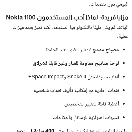
اليومي دون تعقيدات.
مزايا فريدة: لماذا أحب المستخدمون Nokia 1100
الهاتف لم يكن مليئًا بالتكنولوجيا المتقدمة، لكنه تميز بعدة ميزات
عملية:
مصباح مدمج
لتوفير الضوء عند الحاجة
لوحة مفاتيح مقاومة للغبار وغير قابلة للانزلاق
ألعاب مسبقة مثل Snake II وSpace Impact+
نغمات أحادية مع إمكانية تأليف نغمات شخصية
أغطية قابلة للتغيير للتخصيص
تنبيهات اهتزازية للرسائل والمكالمات
بطارية الهاتف المدهشة كانت تعمل حتى
400 ساعة في وضع