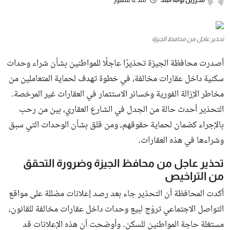
محررين بوابة البلد
منذ 12 شهور
تحذير عاجل من محافظ الجيزة
أصدرت محافظة الجيزة تحذيرًا عاجلًا للمواطنين بشأن شراء وحدات
سكنية داخل عقارات مخالفة، في خطوة تهدف لحماية المتعاملين من
مخاطر الإزالة الفورية وخسائر الاستثمار في العقارات غير المرخصة.
التحذير أحدث حالة من الجدل في الشارع العقاري، بين من رحب
بالإجراء كضمان لحماية حقوقهم، ومن قلق بشأن الوحدات التي سبق
وشراءها في هذه العقارات.
تحذير عاجل من محافظ الجيزة وضرورة التحقق
من التراخيص
أكدت المحافظة أن التحذير جاء بعد رصد إعلانات مضللة على مواقع
التواصل الاجتماعي تروّج لبيع وحدات داخل عقارات مخالفة للقانون،
مستغلة حاجة المواطنين للسكن. وأوضحت أن هذه الإعلانات قد