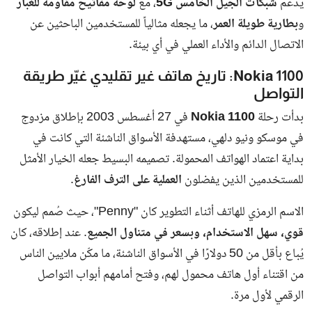
يدعم
شبكات الجيل الخامس 5G
، مع
لوحة مفاتيح مقاومة للغبار
و
بطارية طويلة العمر
، ما يجعله مثالياً للمستخدمين الباحثين عن
الاتصال الدائم والأداء العملي في أي بيئة.
Nokia 1100: تاريخ هاتف غير تقليدي غيّر طريقة
التواصل
بدأت رحلة
Nokia 1100
في 27 أغسطس 2003 بإطلاق مزدوج
في موسكو ونيو دلهي، مستهدفة الأسواق الناشئة التي كانت في
بداية اعتماد الهواتف المحمولة. تصميمه البسيط جعله الخيار الأمثل
للمستخدمين الذين يفضلون
العملية على الترف الفارغ
.
الاسم الرمزي للهاتف أثناء التطوير كان "Penny"، حيث صُمم ليكون
قوي، سهل الاستخدام، وبسعر في متناول الجميع
. عند إطلاقه، كان
يُباع بأقل من 50 دولارًا في الأسواق الناشئة، ما مكّن ملايين الناس
من اقتناء أول هاتف محمول لهم، وفتح أمامهم أبواب التواصل
الرقمي لأول مرة.