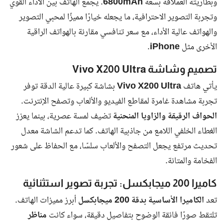
وبطاريته العملاقة بسعة
6800mAh
. يجمع الهاتف بين الأداء القوي
وتجربة التصوير الاحترافية، ما يجعله خيارًا مميزًا لمحبي التصوير
والهواتف عالية الأداء، مع سعر تنافسي مقارنة بالهواتف الراقية
الأخرى مثل
iPhone
.
تصميم وشاشة Vivo X200 Ultra
يأتي هاتف
Vivo X200 Ultra
بشاشة كبيرة عالية الدقة توفر
تجربة مشاهدة غامرة لمقاطع الفيديو والألعاب وتصفح الإنترنت.
الحواف الرقيقة والزاويا المنحنية
تضيف لمسة عصرية، بينما يعزز
الغطاء الخلفي اللامع من جاذبية الهاتف. كما تدعم الشاشة معدل
تحديث مرتفع يجعل التصفح والألعاب سلسًا، مع الحفاظ على شعور
الفخامة والمتانة.
كاميرا 200 ميجابكسل: تجربة تصوير استثنائية
تعد
الكاميرا الأساسية بدقة 200 ميجابكسل
أبرز مميزات الهاتف.
تلتقط صورًا فائقة الوضوح بتفاصيل دقيقة، سواء كانت
مناظر