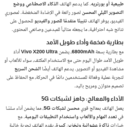
طبيعية أو بورتريه
. كما يدعم الهاتف
الذكاء الاصطناعي ووضع
التصوير الليلي المحسن
لصور رائعة في الإضاءة المنخفضة. لمصوري
الفيديو، يوفر الهاتف
تثبيتًا متقدمًا للصور والفيديو
للحصول على
نتائج شبه احترافية، ما يجعله مثالياً للمبدعين وصانعي المحتوى.
بطارية ضخمة وأداء طويل الأمد
مع بطارية بسعة
6800mAh
، يضمن
Vivo X200 Ultra
أداءً
طويل الأمد طوال اليوم حتى مع الاستخدام المكثف، سواء للألعاب أو
مشاهدة الفيديو أو التصوير. يدعم الهاتف أيضًا
الشحن السريع
لتجربة عملية وفعالة للمستخدمين دائمًا في الحركة، مع الحفاظ على
تصميم متوازن ومريح باليد.
الأداء والمعالج: جاهز لشبكات 5G
يعمل الهاتف بمعالج قوي
محسن لشبكات 5G
، مما يضمن أداء سلسًا
في
تعدد المهام والألعاب واستخدام التطبيقات اليومية
. مع
خيارات
ذاكرة عشوائية وتخزين كبيرة
، يقدم الهاتف تجربة خالية