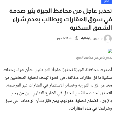
بوابة البلد الإخبارية منصة إعلامية شاملة تسعى إلى تغطية الأخبار
والفعاليات والمقالات التي تهم الرأي العام في مختلف مناحي الحياة داخل
المجتمع العربي، بأسلوب مهني يعكس نبض الشارع العربي وتطلعاته
قد يهمك أيضا
عودة نوكيا الأسطورة.. هاتف Nokia 1100
يعود بإصدار مقاوم للغبار ويدعم 5G مع
بطاري...
وحش الفيفو الجديد.. إطلاق Vivo X200
Ultra 5G بكاميرا 200 ميجابكسل وبطارية