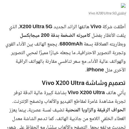
الخليج
الإمارات تبدأ حملة واسعة لضبط وترحيل
مخالفي الإقامة والعمل وتؤكد: لا
استثناءات في تطبيق القانون
محررين بوابة البلد
منذ 12 شهور
كشفت
الهيئة الاتحادية للهوية والجنسية والجمارك وأمن المنافذ
عن
ضبط ما يزيد على
32,000 مخالف لقانون دخول وإقامة الأجانب
في الإمارات
، وذلك خلال الفترة من يناير وحتى نهاية يونيو 2025.
وجاءت هذه النتائج بعد تنفيذ
حملات تفتيشية مكثفة في مختلف
إمارات الدولة
، تحت شعار
"نحو مجتمع أكثر أماناً"
، بهدف تعزيز
الالتزام بالتشريعات وحماية الأمن المجتمعي.