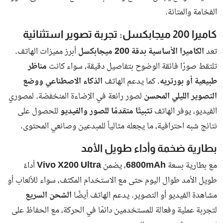
ترحيل 70% من المخالفين واستمرار الإجراءات
للبقية
وأوضح اللواء
سهيل سعيد الخييلي
، مدير عام الهيئة، أن الجهات
المعنية قامت
بترحيل 70% من المخالفين
بعد استكمال الإجراءات
القانونية، بينما لا يزال الباقون قيد التوقيف لحين انتهاء التحقيقات
والإجراءات القضائية.
وأكد أن
تطبيق القانون سيتم بحزم ودون أي استثناءات
مع كل من
يخالف أنظمة الإقامة والعمل في الدولة.
عقوبات مشددة على المتسترين والمشغلين
للمخالفين
لم تقتصر العقوبات على المخالفين فقط، بل شددت الهيئة على أن
أي
شخص يوفر المأوى أو يشغّل عمالة غير قانونية سيواجه غرامات
مالية كبيرة قد تصل إلى السجن
، وذلك في إطار سياسة ردع صارمة
تهدف لحماية المجتمع وتعزيز ثقافة احترام القانون.