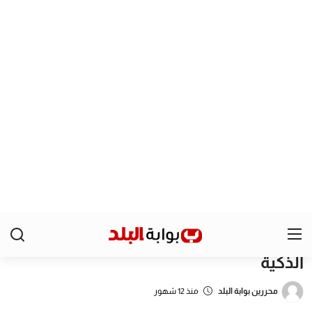
كما وجّه رسالة مباشرة إلى أولياء الأمور بضرورة توعية أبنائهم
بمخاطر استخدام الإسكوتر في الطرق العامة، والحرص على حمايتهم
من الحوادث.
خطة الجيزة لحماية المواطنين من مخاطر
الإسكوتر
تهدف الحملات المستمرة إلى ضبط الشوارع والقضاء على الممارسات
العشوائية التي تهدد حياة المواطنين، مع توفير بيئة أكثر أمانًا للمارة
والسائقين.
وأكدت الأجهزة التنفيذية أنها ستواصل مصادرة أي مركبات مخالفة مع
اتخاذ الإجراءات القانونية اللازمة.
شارك