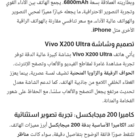
بوابة البلد الإخبارية منصة إعلامية شاملة تسعى إلى تغطية الأخبار
والفعاليات والمقالات التي تهم الرأي العام في مختلف مناحي الحياة داخل
المجتمع العربي، بأسلوب مهني يعكس نبض الشارع العربي وتطلعاته
قد يهمك أيضا
عودة نوكيا الأسطورة.. هاتف Nokia 1100
يعود بإصدار مقاوم للغبار ويدعم 5G مع
بطاري...
وحش الفيفو الجديد.. إطلاق Vivo X200
Ultra 5G بكاميرا 200 ميجابكسل وبطارية
عملاقة...
تحذير عاجل من محافظ الجيزة يثير صدمة في