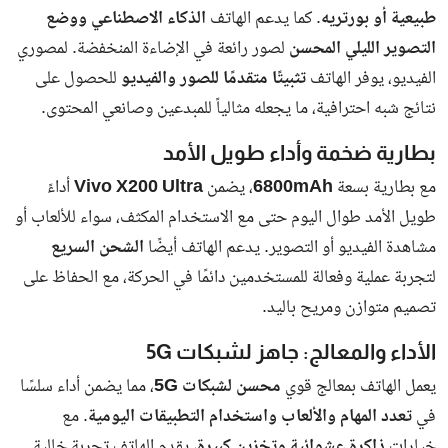
سوق العقارات ويطالب بعدم شراء الشقق
السكنية
إيه اللي حصل في الجيزة؟.. محافظ الجيزة
يعلن مصادرة الإسكوتر الكهربائي من
الشوارع...
الإمارات تبدأ حملة واسعة لضبط وترحيل
مخالفي الإقامة والعمل وتؤكد: لا استثناءات
ف...
النشرة الإخبارية
انضم إلى قائمة المشتركين لدينا للحصول على آخر الأخبار والمستجدات
مباشرة في البريد الالكتروني الخاص بك