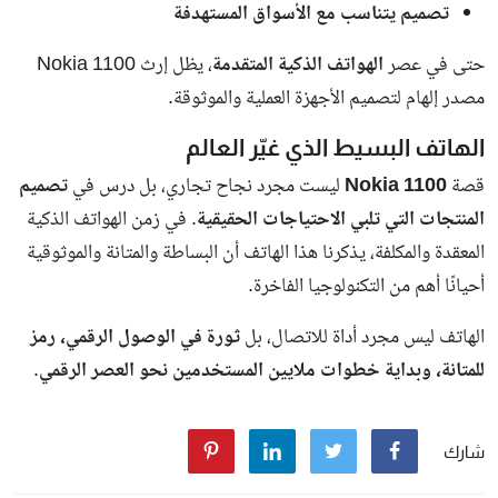
الإسكوترات الكهربائية
التي كانت تؤجر للأطفال في الشوارع بشكل
غير منظم.
وأكدت المحافظة أن هذه الخطوة تأتي ضمن خطة شاملة للتصدي
لمخاطر هذه المركبات التي انتشرت مؤخرًا وتسببت في حوادث
متكررة.
توجيهات المحافظ بضرورة الاستمرار في
الحملات
شدد محافظ الجيزة على استمرار الحملات في جميع الأحياء والمراكز
دون استثناء، مؤكدًا أن
السلامة المرورية
على رأس أولويات الدولة.
كما وجّه رسالة مباشرة إلى أولياء الأمور بضرورة توعية أبنائهم
بمخاطر استخدام الإسكوتر في الطرق العامة، والحرص على حمايتهم
من الحوادث.
خطة الجيزة لحماية المواطنين من مخاطر
الإسكوتر