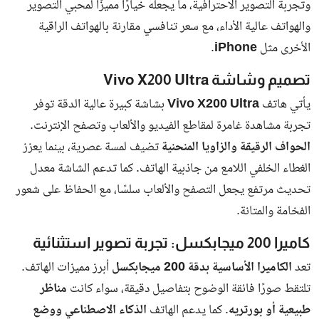
بوابة البلد الإخبارية منصة إعلامية شاملة تسعى إلى تغطية الأخبار
والفعاليات والمقالات التي تهم الرأي العام في مختلف مناحي الحياة داخل
المجتمع العربي، بأسلوب مهني يعكس نبض الشارع العربي وتطلعاته
قد يهمك أيضا
عودة نوكيا الأسطورة.. هاتف Nokia 1100
يعود بإصدار مقاوم للغبار ويدعم 5G مع
بطاري...
وحش الفيفو الجديد.. إطلاق Vivo X200
Ultra 5G بكاميرا 200 ميجابكسل وبطارية
عملاقة...
تحذير عاجل من محافظ الجيزة يثير صدمة في
سوق العقارات ويطالب بعدم شراء الشقق
السكنية