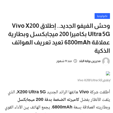
تهدف الحملات المستمرة إلى ضبط الشوارع والقضاء على الممارسات
العشوائية التي تهدد حياة المواطنين، مع توفير بيئة أكثر أمانًا للمارة
والسائقين.
وأكدت الأجهزة التنفيذية أنها ستواصل مصادرة أي مركبات مخالفة مع
اتخاذ الإجراءات القانونية اللازمة.
شارك