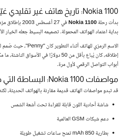
Nokia 1100: تاريخ هاتف غير تقليدي غيّر طريقة التواصل
بدأت رحلة
Nokia 1100
في 27 أغسطس 3
بداية اعتماد الهواتف المحمولة. تصميمه البسيط جعله الخيار 
الاسم الرمزي للهاتف أثناء التطوير كان "Penny"، حيث صُمم ليكون
إطلاقه، كان يُباع بأقل من 50 دولارًا في 
أبواب التواصل الرقمي لأول مرة.
مواصفات Nokia 1100: البساطة التي صنعت الفرق
قد تبدو مواصفات الهاتف قديمة مقارنة بالهواتف الحديثة، لكنه
شاشة أحادية اللون قابلة للقراءة تحت أشعة الشمس
دعم شبكات GSM العالمية
بطارية 850 mAh تمنح ساعات تشغيل طويلة