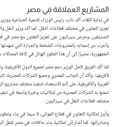
المشاريع العملاقة في مصر
في بداية اللقاء، أكد نائب رئيس الوزراء للتنمية الصناعية ووز
تعزيز التعاون في مختلف قطاعات النقل. كما أكد وزير النقل وا
الصديقين، وحرص سيراليون على تعزيز التعاون مع مصر في قطاعي 
وأعرب عن إعجابه بالمشروعات الضخمة والجبارة التي شهدتها
الجمهورية، مشيرًا إلى أن هذا التطور الهائل في كافة المجالات يت
كما أكد الفريق كامل الوزير دعم مصر لجميع الدول الأفريقية، وا
لأفريقيا. وأكد أن الجانب المصري وجميع الشركات المصرية، ال
العربية والأفريقية، على أتم الاستعداد لتنفيذ مختلف مشاريع ال
تتمتع به الشركات المصرية من إمكانيات وخبرة واسعة في تنفيذ
مختلف قطاعات النقل في سيراليون.
وأبرز إمكانية التعاون في قطاع الموانئ، لا سيما في بناء وتطوي
وصادراتها. كما أشار إلى إمكانية بناء حافلات في مصر للنقل ال