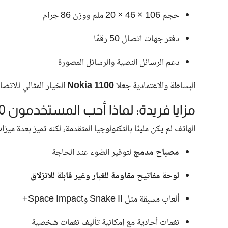
حجم 106 × 46 × 20 ملم ووزن 86 جرام
دفتر جهات اتصال 50 رقمًا
دعم الرسائل النصية والرسائل المصورة
البساطة والاعتمادية جعلا
Nokia 1100
الخيار المثالي للاتص
مزايا فريدة: لماذا أحب المستخدمون Nokia 1100
الهاتف لم يكن مليئًا بالتكنولوجيا المتقدمة، لكنه تميز بعدة ميزا
مصباح مدمج
لتوفير الضوء عند الحاجة
لوحة مفاتيح مقاومة للغبار وغير قابلة للانزلاق
ألعاب مسبقة مثل Snake II وSpace Impact+
نغمات أحادية مع إمكانية تأليف نغمات شخصية