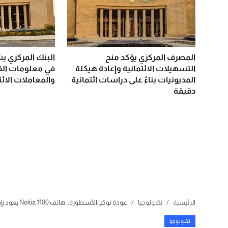
المصرف المركزي يؤكد منح
البنك المركزي ي
التسهيلات الائتمانية وإعادة هيكلة
في معلومات الق
المديونيات بناءً على دراسات ائتمانية
والمعاملات الائت
دقيقة
الرئيسية
تكنولوجيا
عودة نوكيا الأسطورة.. هاتف Nokia 1100 يعود بإصدار مقاوم للغبار ويدعم 5G مع بطارية تدوم لأيام بامكانيات خرافية
تكنولوجيا