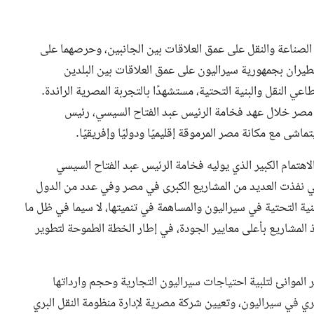
ير الصناعة والنقل على عمق العلاقات بين الجانبين، وحرصهما على
لطيران بجمهورية سيراليون على عمق العلاقات بين البلدين
النقل والبنية التحتية، مستشهدًا بالتجربة المصرية الرائدة.
 مصر خلال عهد فخامة الرئيس عبد الفتاح السيسي، رئيس
ماشى مع مكانة مصر المرموقة إقليميًا ودوليًا وإفريقيًا.
لاهتمام الكبير الذي يوليه فخامة الرئيس عبد الفتاح السيسي
تي نفذت العديد من المشاريع الكبرى في مصر وفي عدد من الدول
بنية التحتية في سيراليون والمساهمة في تنميتها، لا سيما في ظل ما
 المشاريع بأعلى معايير الجودة، في إطار الخطة الطموحة لتطوير
ر الموانئ لتلبية احتياجات سيراليون التجارية وحجم وارداتها
بري في سيراليون، وتعيين شركة مصرية لإدارة منظومة النقل البري