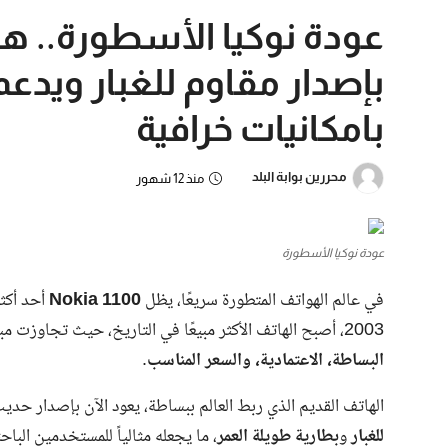
بامكانيات خرافية
محررين بوابة البلد
منذ 12 شهور
عودة نوكيا الأسطورة
في عالم الهواتف المتطورة سريعًا، يظل
Nokia 1100
أحد أكثر
2003، أصبح الهاتف الأكثر مبيعًا في التاريخ، حيث تجاوزت مبيعاته 250 مليون وحدة حول العالم، بفضل مزيجه المثالي من
البساطة، الاعتمادية، والسعر المناسب
.
الهاتف القديم الذي ربط العالم ببساطة، يعود الآن بإصدار حد
للغبار
و
بطارية طويلة العمر
، ما يجعله مثالياً للمستخدمين الباح