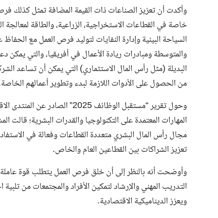
وأكدت أن تعزيز الصناعات ذات القيمة المضافة تمثل كذلك فرصة 
خاصة في القطاعات الاستخراجية، الزراعية، والطاقة لمعالجة الم
السياحة البيئية وإدارة النفايات لتوليد فرص العمل مع الحفاظ 
والمتوسطة ومبادرات ريادة الأعمال في أفريقيا، والتي يمكن دعمه
البديلة (مثل رأس المال الاستثماري) التي يمكن أن تساعد الشر
من الحصول على الأدوات اللازمة لبدء وتطوير أعمالهم الخاصة.
وحول تقرير “مستقبل الوظائف 2025”
المهارات المعتمدة على التكنولوجيا والقدرات البشرية؛ قالت ا
مجال رأس المال البشري متعددة القطاعات وفعالة في الاستفادة
تعزيز الشراكات بين القطاعين العام والخاص.
وأوضحت أنه بالنظر إلى أن خلق فرص العمل يتطلب قوة عاملة م
التدريب المهني والإرشاد لتمكين الأفراد والمجتمعات من تلبية
ويعزز الديناميكية الاقتصادية.