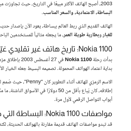
2003، أصبح الهاتف الأكثر مبيعًا في التاريخ، حيث تجاوزت مبيعاته 250 مليون وحدة حول العالم، بفضل مزيجه المثالي من
البساطة، الاعتمادية، والسعر المناسب
.
الهاتف القديم الذي ربط العالم ببساطة، يعود الآن بإصدار حد
للغبار
و
بطارية طويلة العمر
، ما يجعله مثالياً للمستخدمين الباح
Nokia 1100: تاريخ هاتف غير تقليدي غيّر طريقة التواصل
بدأت رحلة
Nokia 1100
في 27 أغسطس 3
بداية اعتماد الهواتف المحمولة. تصميمه البسيط جعله الخيار 
الاسم الرمزي للهاتف أثناء التطوير كان "Penny"، حيث صُمم ليكون
إطلاقه، كان يُباع بأقل من 50 دولارًا في 
أبواب التواصل الرقمي لأول مرة.
مواصفات Nokia 1100: البساطة التي صنعت الفرق
قد تبدو مواصفات الهاتف قديمة مقارنة بالهواتف الحديثة، لكنه