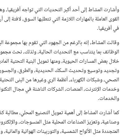
وأشارت المشاط إلى أحد أكبر التحديات التي تواجه أفريقيا،
القوى العاملة بالمهارات اللازمة التي تتطلبها السوق، لافتة إل
في أفريقيا.
وقالت المشاط، إنه بالرغم من الجهود التي تقوم بها مجموعة ال
الوظائف بما يتناسب مع التحديات الحالية، ولذلك، نحث مجموع
خلال بعض المسارات الحيوية، ومنها تمويل البنية التحتية الما
وتجديد وتوسيع وتحديث السكك الحديدية، والطرق، والجسور، وا
الصحي، وشبكات الكهرباء، أنظمة الري وغيرها من البنى التحتية
وخدمات الإنترنت، المنصات، الشركات الناشئة في مجال التكنول
والخدمات.
كما أشارت المشاط إلى أهمية تمويل التصنيع المحلي، مطالبة ك
وصناعية، وتعزيز الصناعات المحلية مثل المنسوجات، والإلكترون
المتجددة مثل الألواح الشمسية، والتوربينات الهوائية والمائية، و