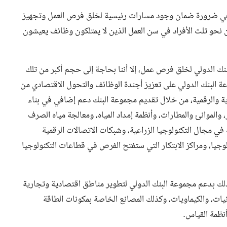
 وهي ضرورة ضمان وجود مسارات رئيسية لخلق فرص العمل وتجهيز
ى أن نحو ثلث الأفراد في سن العمل الذين لا يمتلكون وظائف يعيشون
بنك الدولي لخلق فرص عمل، إلا أننا بحاجة إلى حجم أكبر من تلك
ة البنك الدولي على تعزيز أجندة الوظائف والتحول الاقتصادي من
دية والرقمية، من خلال تقديم مجموعة البنك دعم إضافي في بناء
لموانئ والمطارات، وأنظمة إمداد المياه، ومعالجة مياه الصرف
 في مجال التكنولوجيا الزراعية، وشبكات الاتصالات الرقمية
وجيا، ومراكز الابتكار التي ستفتح الفرص في قطاعات التكنولوجيا
ذلك بدعم مجموعة البنك الدولي لتطوير مناطق اقتصادية وتجارية
يات، والكيماويات، وكذلك المصانع الخاصة بمكونات الطاقة
أنظمة القياس.