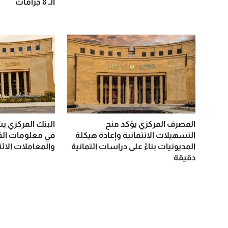
الـ 8 جرامات
المصرف المركزي يؤكد منح
البنك المركزي ي
التسهيلات الائتمانية وإعادة هيكلة
في معلومات الق
المديونيات بناءً على دراسات ائتمانية
والمعاملات الائت
دقيقة