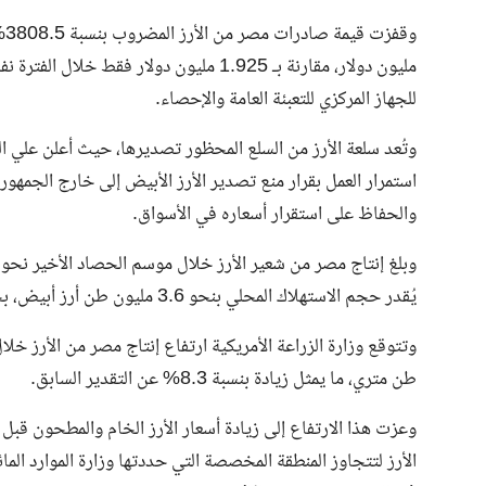
للجهاز المركزي للتعبئة العامة والإحصاء.
استمرار العمل بقرار منع تصدير الأرز الأبيض إلى خارج ‏الجمهور
والحفاظ على استقرار ‏أسعاره في الأسواق.
يُقدر حجم الاستهلاك المحلي بنحو 3.6 مليون طن أرز أبيض، بحسب بيانات سابقة لشعبة الأرز.
طن متري، ما يمثل زيادة بنسبة 8.3% عن التقدير السابق.