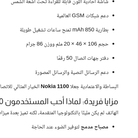
شاشة أحادية اللون قابلة للقراءة تحت أشعة الشمس
دعم شبكات GSM العالمية
بطارية 850 mAh تمنح ساعات تشغيل طويلة
حجم 106 × 46 × 20 ملم ووزن 86 جرام
دفتر جهات اتصال 50 رقمًا
دعم الرسائل النصية والرسائل المصورة
البساطة والاعتمادية جعلا
Nokia 1100
الخيار المثالي للاتص
مزايا فريدة: لماذا أحب المستخدمون Nokia 1100
الهاتف لم يكن مليئًا بالتكنولوجيا المتقدمة، لكنه تميز بعدة ميزا
مصباح مدمج
لتوفير الضوء عند الحاجة