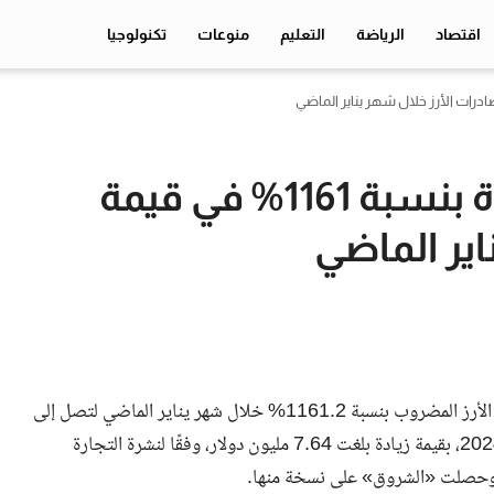
اقتصاد
الرياضة
التعليم
منوعات
تكنولوجيا
على الرغم من الحظر.. زيادة بنسبة 1161% في قيمة
اير الماضي
رغم استمرار قرار حظر التصدير، قفزت قيمة صادرات مصر من الأرز المضروب بنسبة 1161.2% خلال شهر يناير الماضي لتصل إلى
8.30 مليون دولار، مقارنة بـ 658 ألف دولار فقط خلال يناير 2024، بقيمة زيادة بلغت 7.64 مليون دولار، وفقًا لنشرة التجارة
ء، وحصلت «الشروق» على نسخة منها.