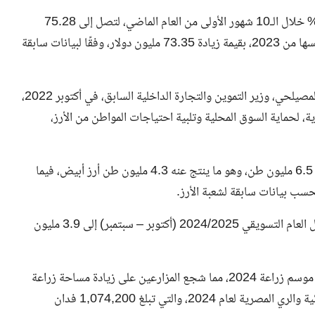
وقفزت قيمة صادرات مصر من الأرز المضروب بنسبة 3808.5% خلال الـ10 شهور الأولى من العام الماضي، لتصل إلى 75.28
مليون دولار، مقارنة بـ 1.925 مليون دولار فقط خلال الفترة نفسها من 2023، بقيمة زيادة 73.35 مليون دولار، وفقًا لبيانات سابقة
وتُعد سلعة الأرز من السلع المحظور تصديرها، حيث أعلن علي المصيلحي، وزير التموين والتجارة ‏الداخلية السابق، في أكتوبر 2022،
ية، لحماية السوق المحلية وتلبية احتياجات المواطن من الأرز،
وبلغ إنتاج مصر من شعير الأرز خلال موسم الحصاد الأخير نحو 6.5 مليون طن، وهو ما ينتج عنه 4.3 مليون طن أرز أبيض، فيما
وتتوقع وزارة الزراعة الأمريكية ارتفاع إنتاج مصر من الأرز خلال العام التسويقي 2024/2025 (أكتوبر – سبتمبر) إلى 3.9 مليون
وعزت هذا الارتفاع إلى زيادة أسعار الأرز الخام والمطحون قبل موسم زراعة 2024، مما شجع المزارعين على زيادة مساحة زراعة
الأرز لتتجاوز المنطقة المخصصة التي حددتها وزارة الموارد المائية والري المصرية لعام 2024، والتي تبلغ 1,074,200 فدان