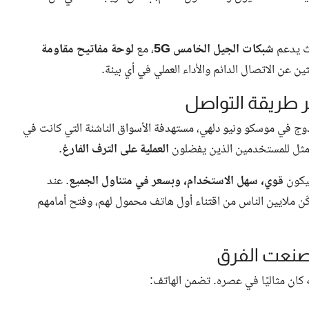
يث يدعم
شبكات الجيل الخامس 5G
، مع
لوحة مفاتيح مقاومة
ثين عن الاتصال الدائم والأداء العملي في أي بيئة.
200 بإطلاق مزدوج في موسكو ونيو دلهي، مستهدفة الأسواق الناشئة التي كانت في
الأمثل للمستخدمين الذين يفضلون
العملية على الترف الفارغ
.
قوي، سهل الاستخدام، وبسعر في متناول الجميع
. عند
الأسواق الناشئة، ما مكّن ملايين الناس من اقتناء أول هاتف محمول لهم، وفتح أمامهم
 كان مثاليًا في عصره. تضمن الهاتف: