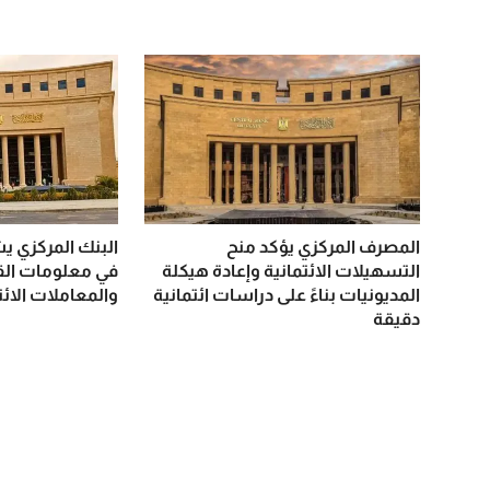
المصرف المركزي يؤكد منح
البنك المركزي ي
التسهيلات الائتمانية وإعادة هيكلة
في معلومات الق
المديونيات بناءً على دراسات ائتمانية
والمعاملات الائت
دقيقة