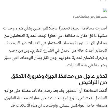
شارك
بوابة البلد الإخبارية منصة إعلامية شاملة تسعى إلى تغطية الأخبار
والفعاليات والمقالات التي تهم الرأي العام في مختلف مناحي الحياة داخل
المجتمع العربي، بأسلوب مهني يعكس نبض الشارع العربي وتطلعاته
قد يهمك أيضا
عودة نوكيا الأسطورة.. هاتف Nokia 1100