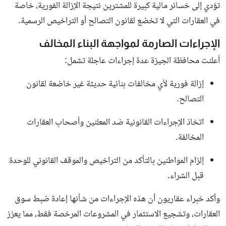
يعود بإصدار مقاوم للغبار ويدعم 5G مع
بطاري...
وحش الفيفو الجديد.. إطلاق Vivo X200
Ultra 5G بكاميرا 200 ميجابكسل وبطارية
عملاقة...
تحذير عاجل من محافظ الجيزة يثير صدمة في
سوق العقارات ويطالب بعدم شراء الشقق
السكنية
إيه اللي حصل في الجيزة؟.. محافظ الجيزة
يعلن مصادرة الإسكوتر الكهربائي من
الشوارع...
الإمارات تبدأ حملة واسعة لضبط وترحيل