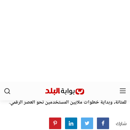
نفذت أجهزة
حي الدقي
حملات مكثفة أسفرت عن مصادرة عدد من
الإسكوترات الكهربائية
التي كانت تؤجر للأطفال في الشوارع بشكل
غير منظم.
وأكدت المحافظة أن هذه الخطوة تأتي ضمن خطة شاملة للتصدي
لمخاطر هذه المركبات التي انتشرت مؤخرًا وتسببت في حوادث
متكررة.
توجيهات المحافظ بضرورة الاستمرار في
الحملات
شدد محافظ الجيزة على استمرار الحملات في جميع الأحياء والمراكز
دون استثناء، مؤكدًا أن
السلامة المرورية
على رأس أولويات الدولة.
كما وجّه رسالة مباشرة إلى أولياء الأمور بضرورة توعية أبنائهم
بمخاطر استخدام الإسكوتر في الطرق العامة، والحرص على حمايتهم
من الحوادث.
خطة الجيزة لحماية المواطنين من مخاطر