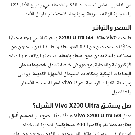
لم تقتصر العقوبات على المخالفين فقط، بل شددت الهيئة على أن
أي
شخص يوفر المأوى أو يشغّل عمالة غير قانونية سيواجه غرامات
مالية كبيرة قد تصل إلى السجن
، وذلك في إطار سياسة ردع صارمة
تهدف لحماية المجتمع وتعزيز ثقافة احترام القانون.
دعوة للالتزام بقانون دخول وإقامة الأجانب في
الإمارات
وجهت الهيئة رسالة واضحة إلى المواطنين والمقيمين بضرورة
الالتزام
الكامل بقانون دخول وإقامة الأجانب في الإمارات
، وعدم التعامل
مع أي مخالفين، مؤكدة أن تشغيلهم أو إيواءهم يمثل
مخاطر أمنية
وتجاوزاً صريحاً للتشريعات النافذة
.
ما هو قانون دخول وإقامة الأجانب في الإمارات؟
قانون دخول وإقامة الأجانب هو الإطار القانوني الذي ينظم:
دخول الأجانب إلى الدولة وإقامتهم وعملهم.