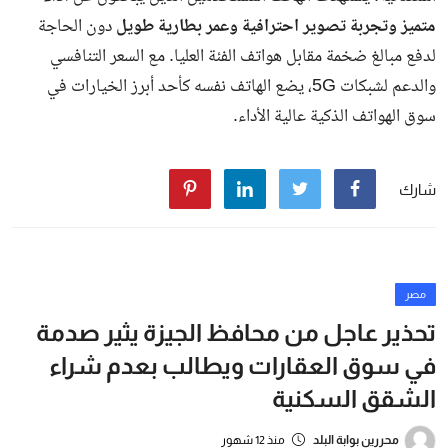
شروط الحصول على التأشيرات والإقامات.
العقوبات المترتبة على المخالفين، وتشمل
الغرامات والترحيل
والسجن
.
كيفية تصحيح وضع الإقامة بشكل قانوني
يمكن للمقيمين المخالفين
تعديل أوضاعهم عبر التقدم بطلب رسمي
للجهات المختصة
، سواء خلال فترات السماح أو الحملات التصحيحية
التي تعلنها الدولة من وقت لآخر.
حملات تفتيش مستمرة لضمان الأمن
والاستقرار
أكدت الهيئة أن
الحملات التفتيشية ستستمر بشكل دوري
لضبط
المخالفين وضمان الالتزام بالقوانين، في إطار خطة وطنية شاملة
لتعزيز الأمن والاستقرار وحماية سوق العمل.