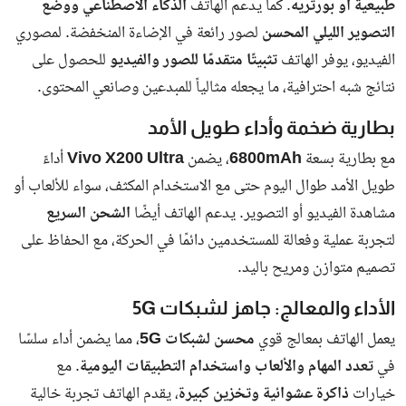
في الإمارات
، وذلك خلال الفترة من يناير وحتى نهاية يونيو 2025.
وجاءت هذه النتائج بعد تنفيذ
حملات تفتيشية مكثفة في مختلف
إمارات الدولة
، تحت شعار
"نحو مجتمع أكثر أماناً"
، بهدف تعزيز
الالتزام بالتشريعات وحماية الأمن المجتمعي.
ترحيل 70% من المخالفين واستمرار الإجراءات
للبقية
وأوضح اللواء
سهيل سعيد الخييلي
، مدير عام الهيئة، أن الجهات
المعنية قامت
بترحيل 70% من المخالفين
بعد استكمال الإجراءات
القانونية، بينما لا يزال الباقون قيد التوقيف لحين انتهاء التحقيقات
والإجراءات القضائية.
وأكد أن
تطبيق القانون سيتم بحزم ودون أي استثناءات
مع كل من
يخالف أنظمة الإقامة والعمل في الدولة.
عقوبات مشددة على المتسترين والمشغلين
للمخالفين