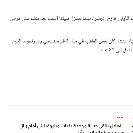
ته الكروية الأولى خارج إنجلترا، بينما يعتزل سيلفا اللعب بعد تغلبه على مرض
نجهام يتشاركان نفس الملعب في مباراة فلومينينسي ودورتموند اليوم
ى 21 عاما.
التالي
“الهلال يتلقى ضربة موجعة بغياب ميتروفيتش أمام ريال
مدريد وبديله البرازيلي يثير ا...