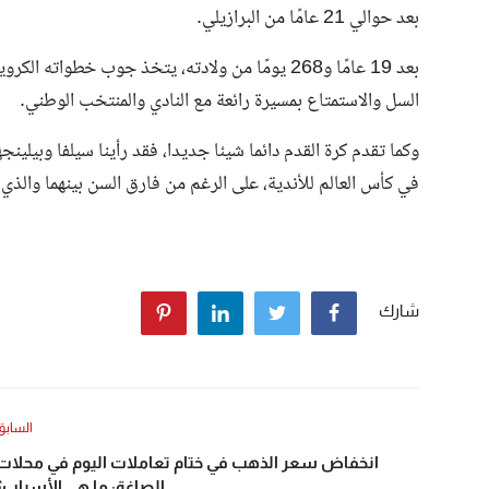
بعد حوالي 21 عامًا من البرازيلي.
بعد 19 عامًا و268 يومًا من ولادته، يتخذ جوب خطوا
السل والاستمتاع بمسيرة رائعة مع النادي والمنتخب الوطني.
وكما تقدم كرة القدم دائما شيئا جديدا، فقد رأينا سيلفا وبيلي
في كأس العالم للأندية، على الرغم من فارق السن بينهما والذي يصل إل
شارك
السابق
انخفاض سعر الذهب في ختام تعاملات اليوم في محلات
الصاغة: ما هي الأسباب؟