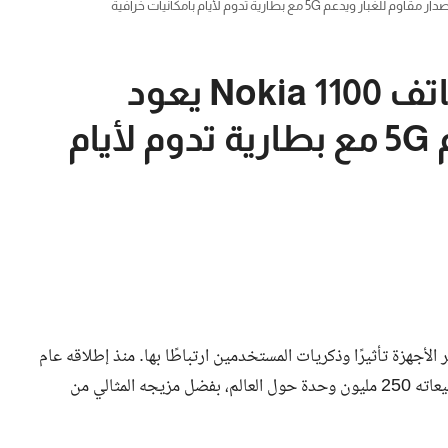
عودة نوكيا الأسطورة.. هاتف Nokia 1100 يعود
بإصدار مقاوم للغبار ويدعم 5G مع بطارية تدوم لأيام
 الأجهزة تأثيرًا وذكريات المستخدمين ارتباطًا بها. منذ إطلاقه عام