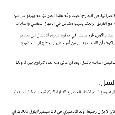
يلول 2004، بدأ تياغو مسيرته الاحترافية في الخارج، حيث وقّع عقدًا احترافيًا مع بورتو في سن
يبية مع الفريق الرديف بسبب مشاكل في الجهاز التنفسي وإصابات.
قام الأول، قرر سيلفا، في خطوة غريبة، الانتقال إلى دينامو
كوف أن اللاعب يعاني من أمر خطير ويحتاج إلى الخضوع
وأمام هذا الواقع، تم نقل البرازيلي إلى مستشفى لشبونة وتم تشخيص إصابته بالسل، بعد أن عانى منه لمدة تتراوح بين 8 و10
السل.
ليه. ومع ذلك، اضطر للخضوع للعناية المركزة، حيث قال له الأطباء:
مرّ تياغو سيلفا بكل هذا، أما بيلينجهام فلم يكن قد وُلد بعد، أو كان لا يزال رضيعًا. وُلد الإنجليزي في 23 سبتمبر/أيلول 2005، أي