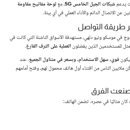
يث يدعم
شبكات الجيل الخامس 5G
، مع
لوحة مفاتيح مقاومة
ثين عن الاتصال الدائم والأداء العملي في أي بيئة.
200 بإطلاق مزدوج في موسكو ونيو دلهي، مستهدفة الأسواق الناشئة التي كانت في
الأمثل للمستخدمين الذين يفضلون
العملية على الترف الفارغ
.
قوي، سهل الاستخدام، وبسعر في متناول الجميع
. عند
الأسواق الناشئة، ما مكّن ملايين الناس من اقتناء أول هاتف محمول لهم، وفتح أمامهم
 كان مثاليًا في عصره. تضمن الهاتف: