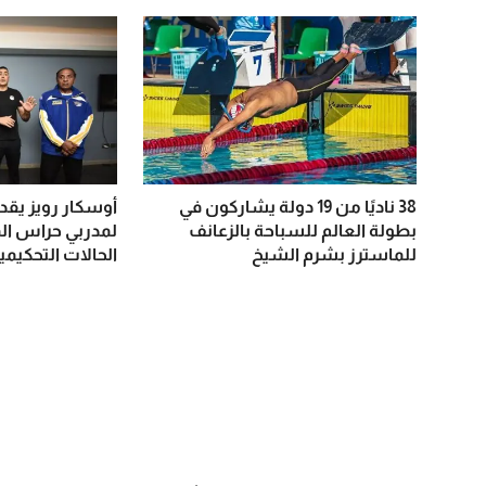
38 ناديًا من 19 دولة يشاركون في
أوسكار رويز يقد
بطولة العالم للسباحة بالزعانف
لمدربي حراس ال
للماسترز بشرم الشيخ
الحالات التحكيمي