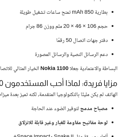
بطارية 850 mAh تمنح ساعات تشغيل طويلة
حجم 106 × 46 × 20 ملم ووزن 86 جرام
دفتر جهات اتصال 50 رقمًا
دعم الرسائل النصية والرسائل المصورة
البساطة والاعتمادية جعلا
Nokia 1100
الخيار المثالي للاتص
مزايا فريدة: لماذا أحب المستخدمون Nokia 1100
الهاتف لم يكن مليئًا بالتكنولوجيا المتقدمة، لكنه تميز بعدة ميزا
مصباح مدمج
لتوفير الضوء عند الحاجة
لوحة مفاتيح مقاومة للغبار وغير قابلة للانزلاق