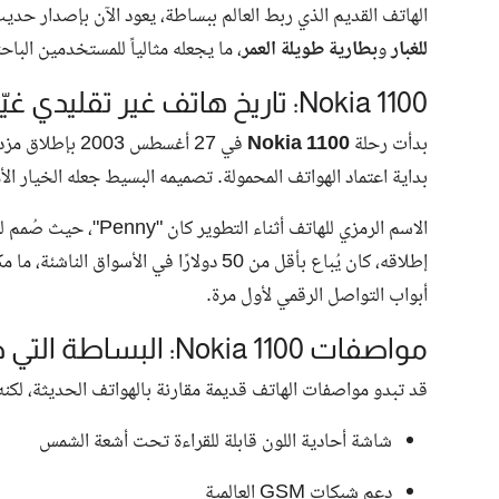
الهاتف القديم الذي ربط العالم ببساطة، يعود الآن بإصدار حد
للغبار
و
بطارية طويلة العمر
، ما يجعله مثالياً للمستخدمين الباح
Nokia 1100: تاريخ هاتف غير تقليدي غيّر طريقة التواصل
بدأت رحلة
Nokia 1100
في 27 أغسطس 3
بداية اعتماد الهواتف المحمولة. تصميمه البسيط جعله الخيار 
الاسم الرمزي للهاتف أثناء التطوير كان "Penny"، حيث صُمم ليكون
إطلاقه، كان يُباع بأقل من 50 دولارًا في 
أبواب التواصل الرقمي لأول مرة.
مواصفات Nokia 1100: البساطة التي صنعت الفرق
قد تبدو مواصفات الهاتف قديمة مقارنة بالهواتف الحديثة، لكنه
شاشة أحادية اللون قابلة للقراءة تحت أشعة الشمس
دعم شبكات GSM العالمية