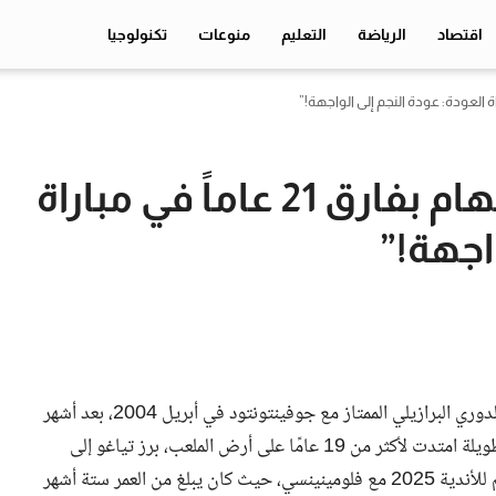
اقتصاد
الرياضة
التعليم
منوعات
تكنولوجيا
“تياغو سيلفا يتحدى بيلينغهام بفارق 21 عاماً في مباراة
اجهة!”
خاض المدافع البرازيلي الشهير تياغو سيلفا مباراته الأولى في الدوري البرازيلي الممتاز مع جوفينتونتود في أبريل 2004، بعد أشهر
قليلة من تجربته الاحترافية الأولى مع بيدرابرانكا. بعد مسيرة طويلة امتدت لأكثر من 19 عامًا على أرض الملعب، برز تياغو إلى
الأضواء عندما كان على وشك الاعتزال للمشاركة في كأس العالم للأندية 2025 مع فلومينينسي، حيث كان يبلغ من العمر ستة أشهر