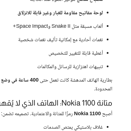
لوحة مفاتيح مقاومة للغبار وغير قابلة للانزلاق
ألعاب مسبقة مثل Snake II وSpace Impact+
نغمات أحادية مع إمكانية تأليف نغمات شخصية
أغطية قابلة للتغيير للتخصيص
تنبيهات اهتزازية للرسائل والمكالمات
بطارية الهاتف المدهشة كانت تعمل حتى
400 ساعة في وضع الاستعداد
المحدودة.
متانة Nokia 1100: الهاتف الذي لا يُقهر
أصبح
Nokia 1100
رمزًا للمتانة والاعتمادية. تصميمه تضمن:
غلاف بلاستيكي يمتص الصدمات