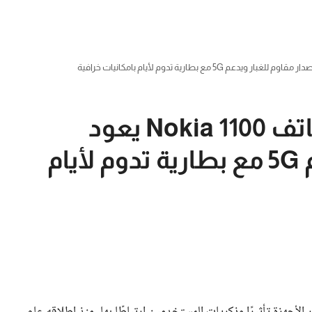
عودة نوكيا الأسطورة.. هاتف Nokia 1100 يعود
بإصدار مقاوم للغبار ويدعم 5G مع بطارية تدوم لأيام