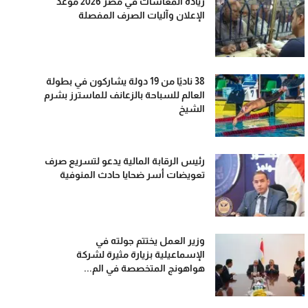
زيادة المعاشات في مصر 2026 موعد
الإعلان وآليات الصرف المفصلة
38 ناديًا من 19 دولة يشاركون في بطولة
العالم للسباحة بالزعانف للماسترز بشرم
الشيخ
رئيس الرقابة المالية يدعو لتسريع صرف
تعويضات أسر ضحايا حادث المنوفية
وزير العمل يختتم جولته في
الإسماعيلية بزيارة مثيرة لشركة
هواهونج المتخصصة في الم...