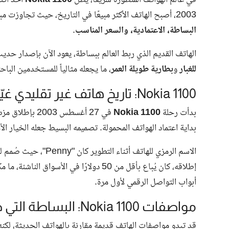
في عالم الهواتف المتطورة سريعًا، يظل
Nokia 1100
أحد أكثر
2003، أصبح الهاتف الأكثر مبيعًا في التاريخ، حيث تجاوزت مبيعاته 250 مليون وحدة حول العالم، بفضل مزيجه المثالي من
البساطة، الاعتمادية، والسعر المناسب
.
الهاتف القديم الذي ربط العالم ببساطة، يعود الآن بإصدار حد
للغبار
و
بطارية طويلة العمر
، ما يجعله مثالياً للمستخدمين الباح
Nokia 1100: تاريخ هاتف غير تقليدي غيّر طريقة التواصل
بدأت رحلة
Nokia 1100
في 27 أغسطس 3
بداية اعتماد الهواتف المحمولة. تصميمه البسيط جعله الخيار 
الاسم الرمزي للهاتف أثناء التطوير كان "Penny"، حيث صُمم ليكون
إطلاقه، كان يُباع بأقل من 50 دولارًا في 
أبواب التواصل الرقمي لأول مرة.
مواصفات Nokia 1100: البساطة التي صنعت الفرق
قد تبدو مواصفات الهاتف قديمة مقارنة بالهواتف الحديثة، لكنه