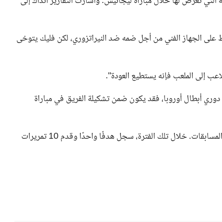
لاعب منذ 12 أبريل بسبب الإصابة التي تعرض لها خلال مباراة ليجانيس. وأشارت التقارير آنذاك إلى
ضغط على الجهاز الفني من أجل ضمه ضد النيراتزوري، لكن فليك يتوخى
للاعب إلى الملعب فإنه يستطيع العودة".
 دوري أبطال أوروبا، فقد يكون ضمن تشكيلة الفريق في مباراة
وشارك اللاعب البالغ من العمر 21 عاما في 43 مباراة في كافة المسابقات. خلال تلك الفترة، سجل هدفًا واحدًا وقدم 10 تمريرات