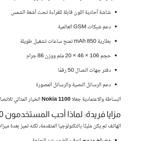
شاشة أحادية اللون قابلة للقراءة تحت أشعة الشمس
دعم شبكات GSM العالمية
بطارية 850 mAh تمنح ساعات تشغيل طويلة
حجم 106 × 46 × 20 ملم ووزن 86 جرام
دفتر جهات اتصال 50 رقمًا
دعم الرسائل النصية والرسائل المصورة
البساطة والاعتمادية جعلا
Nokia 1100
الخيار المثالي للاتص
مزايا فريدة: لماذا أحب المستخدمون Nokia 1100
الهاتف لم يكن مليئًا بالتكنولوجيا المتقدمة، لكنه تميز بعدة ميزا
مصباح مدمج
لتوفير الضوء عند الحاجة